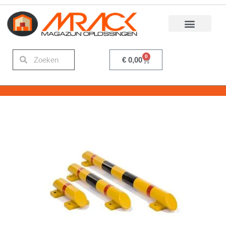
0
€
0,00